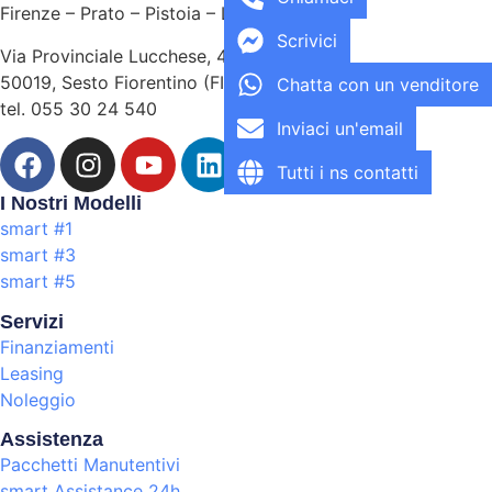
Firenze – Prato – Pistoia – Lucca – Massa
Scrivici
Via Provinciale Lucchese, 40
50019, Sesto Fiorentino (FI)
Chatta con un venditore
tel. 055 30 24 540
Inviaci un'email
Tutti i ns contatti
I Nostri Modelli
smart #1
smart #3
smart #5
Servizi
Finanziamenti
Leasing
Noleggio
Assistenza
Pacchetti Manutentivi
smart Assistance 24h