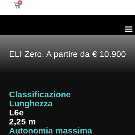
0
Mole 
TVS M
ELI 
Auto e mot
ELI Zero. A partire da € 10.900
Classificazione
Lunghezza
L6e
2,25 m
Autonomia massima