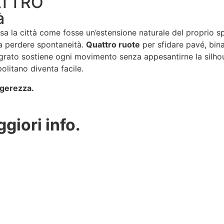
ATTRO
à
sa la città come fosse un’estensione naturale del proprio s
za perdere spontaneità.
Quattro ruote
per sfidare pavé, bin
ntegrato sostiene ogni movimento senza appesantirne la silho
olitano diventa facile.
gerezza.
giori info.