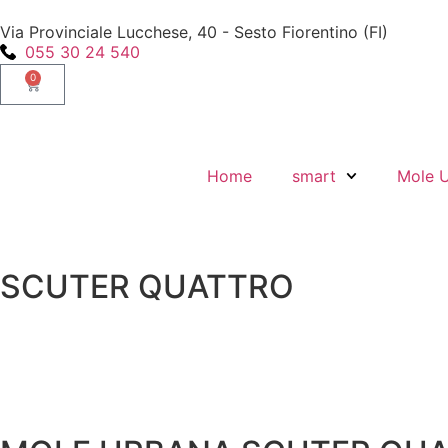
Via Provinciale Lucchese, 40 - Sesto Fiorentino (FI)
055 30 24 540
0
Home
smart
Mole 
SCUTER QUATTRO
La città, leggera. Tu, più al sicuro.
DA 11.300€ Ivato
Senza incentivi