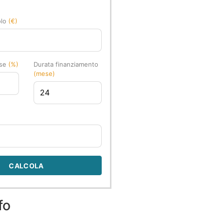
olo
(€)
sse
(%)
Durata finanziamento
(mese)
CALCOLA
fo