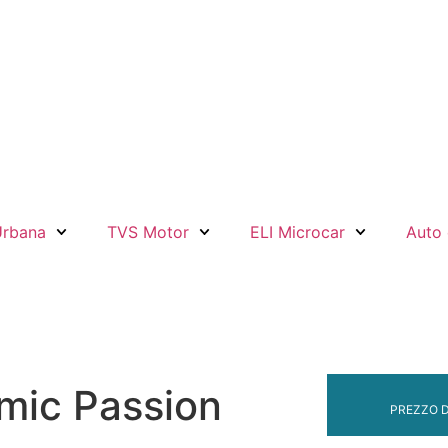
Urbana
TVS Motor
ELI Microcar
Auto 
amic Passion
PREZZO D