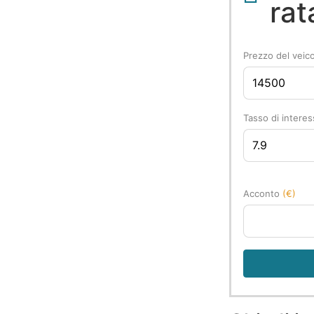
rat
Prezzo del veic
Tasso di intere
Acconto
(€)