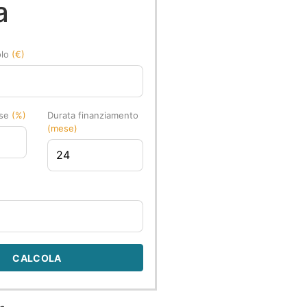
a
olo
(€)
sse
(%)
Durata finanziamento
(mese)
CALCOLA