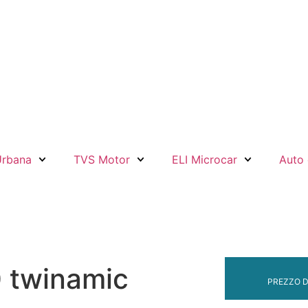
Urbana
TVS Motor
ELI Microcar
Auto 
0 twinamic
PREZZO D