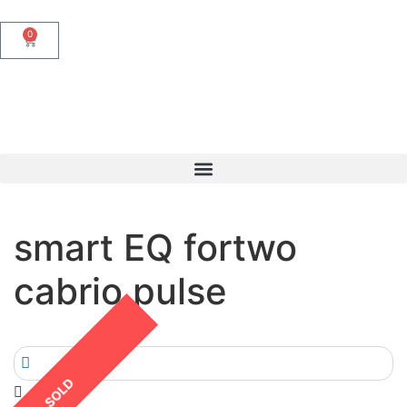
0
smart EQ fortwo
cabrio pulse
SOLD