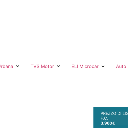
Urbana
TVS Motor
ELI Microcar
Auto 
PREZZO DI LI
F.C.
3.960€