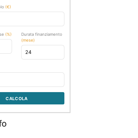
olo
(€)
sse
(%)
Durata finanziamento
(mese)
CALCOLA
fo