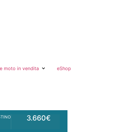
e moto in vendita
eShop
3.660€
STINO