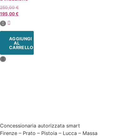
250,00
€
195,00
€
AGGIUNGI
AL
CARRELLO
Concessionaria autorizzata smart
Firenze – Prato – Pistoia – Lucca – Massa