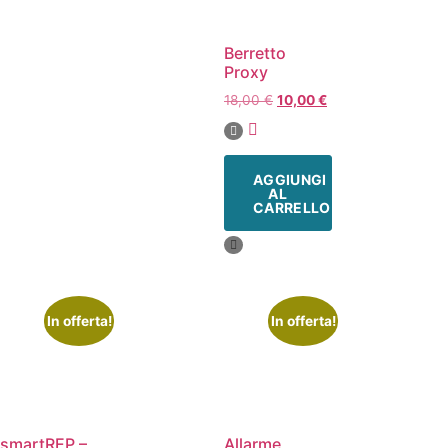
Berretto
Proxy
18,00
€
10,00
€
AGGIUNGI
AL
CARRELLO
In offerta!
In offerta!
smartREP –
Allarme