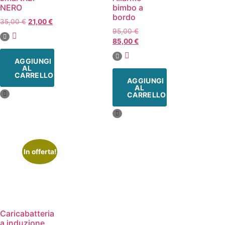
NERO
bimbo a
bordo
35,00
€
21,00
€
95,00
€
85,00
€
AGGIUNGI
AL
CARRELLO
AGGIUNGI
AL
CARRELLO
In offerta!
Caricabatteria
a induzione