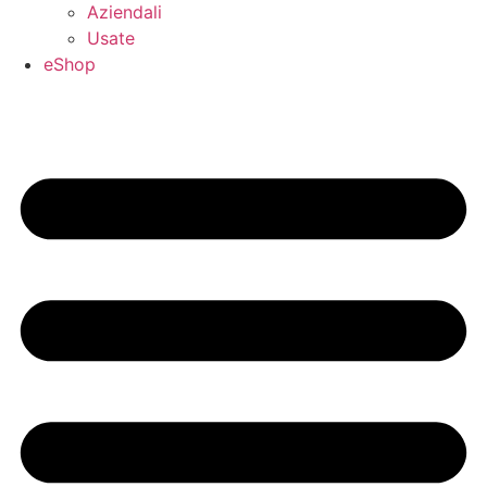
Aziendali
Usate
eShop