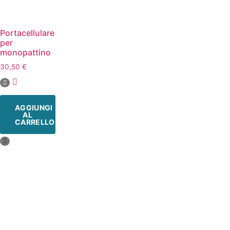
Portacellulare
per
monopattino
30,50
€
AGGIUNGI
AL
CARRELLO