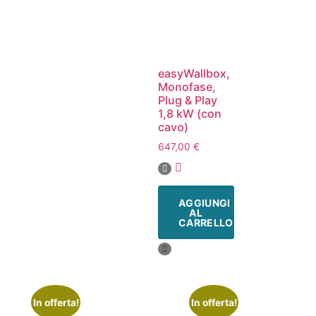
easyWallbox,
Monofase,
Plug & Play
1,8 kW (con
cavo)
647,00
€
AGGIUNGI
AL
CARRELLO
In offerta!
In offerta!