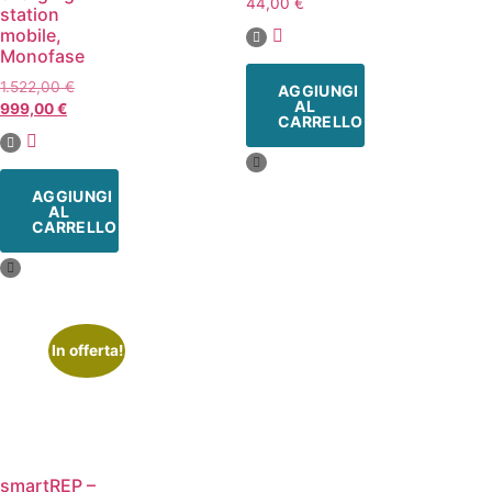
44,00
€
station
mobile,
Monofase
1.522,00
€
AGGIUNGI
AL
999,00
€
CARRELLO
AGGIUNGI
AL
CARRELLO
In offerta!
smartREP –