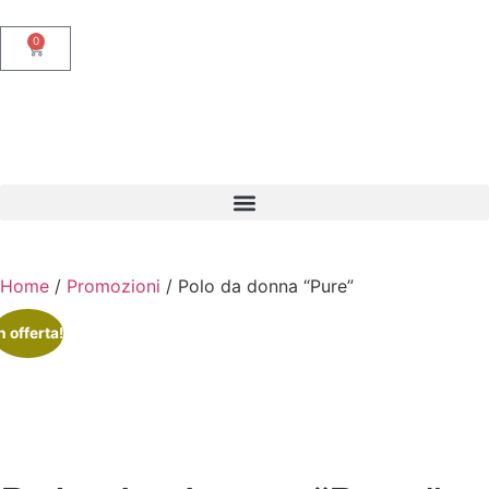
0
Home
/
Promozioni
/ Polo da donna “Pure”
n offerta!